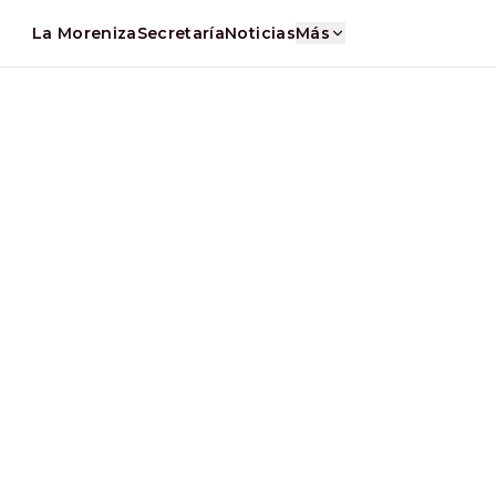
La Moreniza
Secretaría
Noticias
Más
ndial, te explicamos porqué