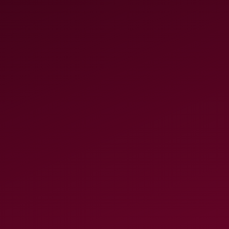
✍️
Solicita
los restos 
a España
Solicitamos al Instituto N
(INAH) que exhume y emp
los entregue a Isabel Díaz
Reino de España que así lo
territorio mexicano de ta
pretexto para provocacion
0
firmas
Meta:
1,000
Firmar petición