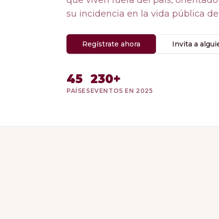
que viven fuera del país, orientado
su incidencia en la vida pública de
Regístrate ahora
Invita a algu
45
230+
PAÍSES
EVENTOS EN 2025