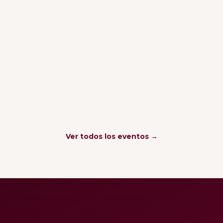
ea Comunitaria — Chicago
m.
·
Presencial
 de Derechos Laborales
.
·
Virtual
a de Registro — Houston
m.
·
Presencial
Ver todos los eventos →