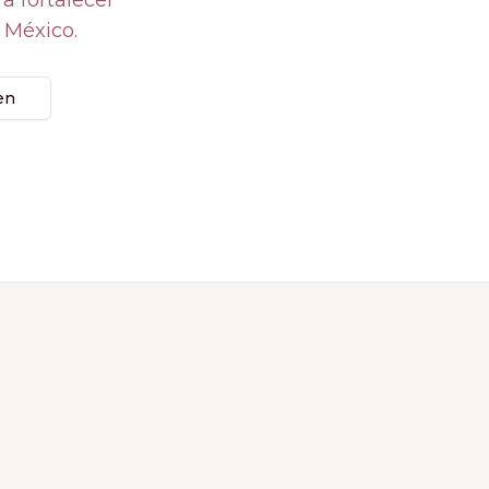
 a fortalecer
 México.
ien