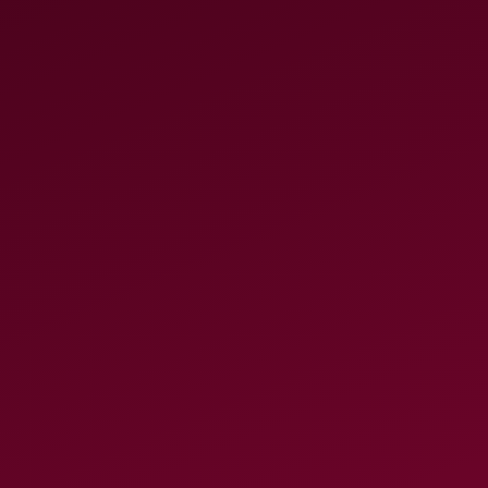
r devolución de
de Hernán Cortés
acional de Antropología e Historia
aque los restos de Hernán Cortés y
 Ayuso o a cualquier otra instancia del
 solicite, a fin de que la presencia en
les despojos no pueda ser usado de
es como la referida.