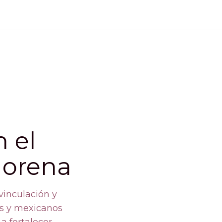
e
 el
Morena
México gana el mu
36:29
vinculación y
as y mexicanos
La Moreniza