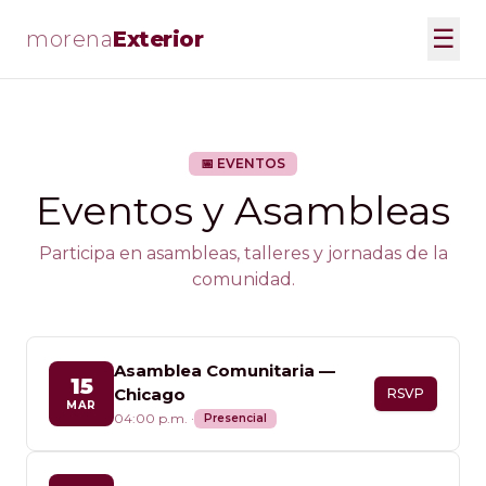
☰
morena
Exterior
📅 EVENTOS
Eventos y Asambleas
Participa en asambleas, talleres y jornadas de la
comunidad.
Asamblea Comunitaria —
15
Chicago
RSVP
MAR
04:00 p.m.
·
Presencial