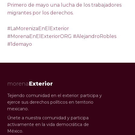
Primero de mayo una lucha de los trabajadores 
migrantes por los derechos. 

#LaMorenizaEnElExterior  
#MorenaEnElExteriorORG #AlejandroRobles 
#1demayo
morena
Exterior
Tejiendo comunidad en el exterior: participa y
ejerce sus derechos políticos en territorio
mexicano.
Únete a nuestra comunidad y participa
activamente en la vida democrática de
México.