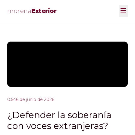
☰
morena
Exterior
0:54
6 de junio de 2026
¿Defender la soberanía
con voces extranjeras?