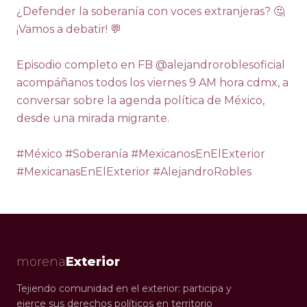
¿Defender la soberanía con voces extranjeras? 🤔 
¡Vamos a debatir! 💬 

Episodio completo en FB @alejandroroblesoficial 
acompáñanos todos los viernes 9 AM hora cdmx, a 
conversar sobre la agenda política de México, 
desde una mirada migrante. 

#México #Soberanía #MexicanosEnElExterior 
#MexicanasEnElExterior #AlejandroRobles
morena
Exterior
Tejiendo comunidad en el exterior: participa y
ejerce sus derechos políticos en territorio