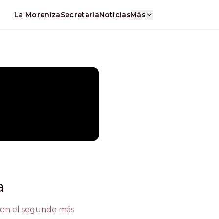
La Moreniza
Secretaría
Noticias
Más
a
 en el segundo más 