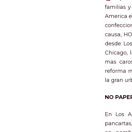
familias 
America el
confeccion
causa, HO
desde Los
Chicago, 
mas caros
reforma mi
la gran ur
NO PAPER
En Los An
pancartas