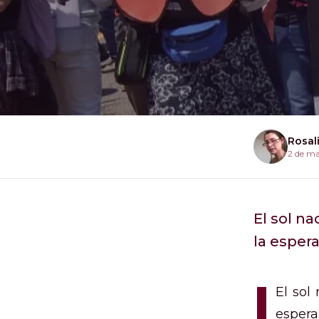
Rosal
2 de m
El sol na
la esper
I
El sol
espera