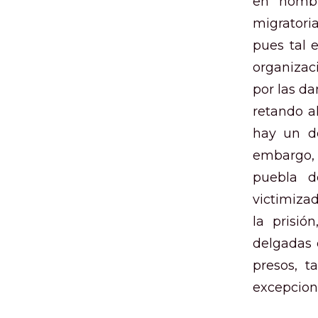
en nombr
migratori
pues tal 
organizac
por las da
retando al
hay un de
embargo, 
puebla d
victimizad
la prisió
delgadas 
presos, t
excepciona