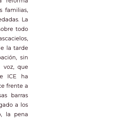
a reforma
 familias,
edadas. La
sobre todo
ascacielos,
de la tarde
ación, sin
u voz, que
ue ICE ha
ce frente a
sas barras
gado a los
o, la pena