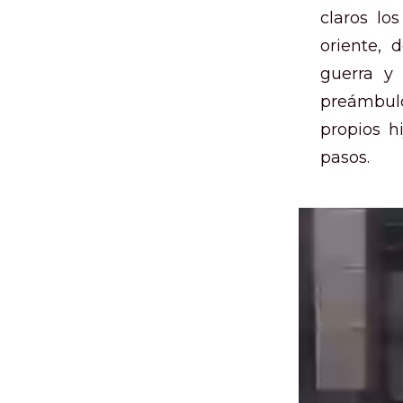
claros lo
oriente, 
guerra y
preámbulo
propios h
pasos.