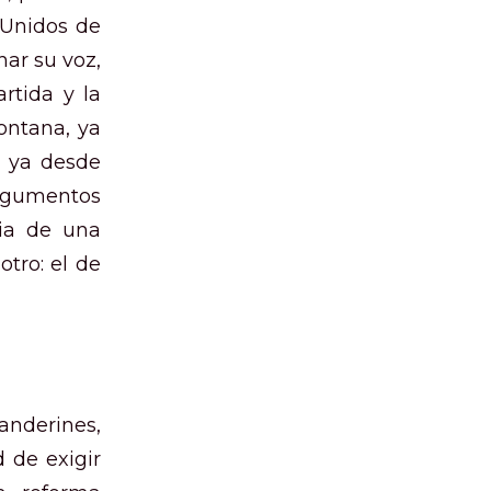
 Unidos de
har su voz,
artida y la
ontana, ya
, ya desde
argumentos
cia de una
otro: el de
anderines,
 de exigir