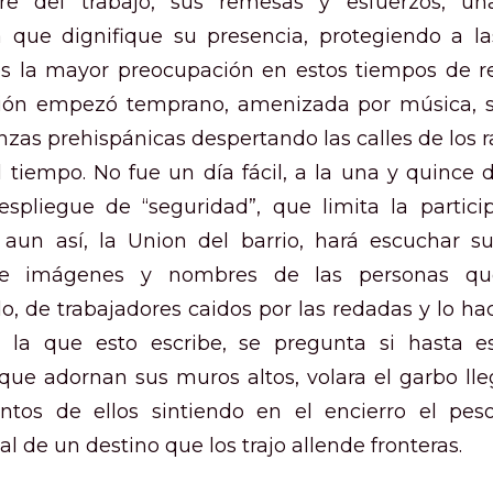
e del trabajo, sus remesas y esfuerzos, un
a que dignifique su presencia, protegiendo a las
es la mayor preocupación en estos tiempos de r
ión empezó temprano, amenizada por música, 
nzas prehispánicas despertando las calles de los r
 tiempo. No fue un día fácil, a la una y quince 
spliegue de “seguridad”, que limita la particip
aun así, la Union del barrio, hará escuchar s
e imágenes y nombres de las personas q
o, de trabajadores caidos por las redadas y lo ha
n, la que esto escribe, se pregunta si hasta e
que adornan sus muros altos, volara el garbo lle
antos de ellos sintiendo en el encierro el pes
l de un destino que los trajo allende fronteras.