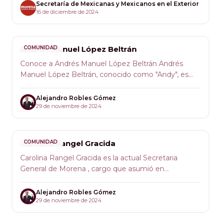
Secretaría de Mexicanas y Mexicanos en el Exterior
16 de diciembre de 2024
Andrés Manuel López Beltrán
COMUNIDAD
Conoce a Andrés Manuel López Beltrán Andrés
Manuel López Beltrán, conocido como "Andy", es
una figura política emergente en México y el
segundo hijo del expresidente Andrés Manuel
Alejandro Robles Gómez
López Obrador. Nacido en Macuspana, Tabasco,
29 de noviembre de 2024
"Andy" ha desempeñado un papel clave en el
fortalecimiento de Morena, el partido político
fundado por su padre desde los inicios del
Carolina Rangel Gracida
COMUNIDAD
movimiento y ahora asume un rol más visible en la
Carolina Rangel Gracida es la actual Secretaria
escena política nacional.
General de Morena , cargo que asumió en
septiembre de 2024. Su liderazgo destaca por su
compromiso con la igualdad de género, el desarrollo
Alejandro Robles Gómez
social y la consolidación de los principios de la Cuarta
29 de noviembre de 2024
Transformación. Nacida en Michoacán en 1989,