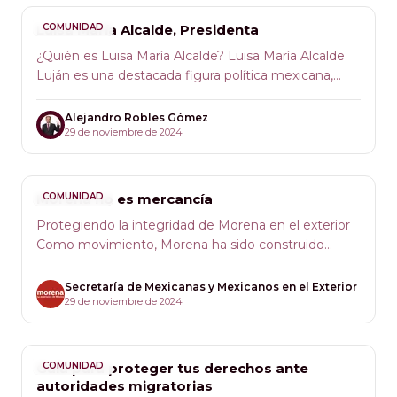
Rangel ha dedicado su carrera a trabajar por el
bienestar de las comunidades más vulnerables.
Luisa María Alcalde, Presidenta
COMUNIDAD
¿Quién es Luisa María Alcalde? Luisa María Alcalde
Luján es una destacada figura política mexicana,
conocida por su compromiso con la justicia social y
la transformación del país. Es licenciada en Derecho
Alejandro Robles Gómez
por la UNAM y cuenta con una maestría en Derecho
29 de noviembre de 2024
por la Universidad de Berkeley, en Estados Unidos.
Su sólida formación ha sido clave en su liderazgo y
enfoque progresista.
Morena no es mercancía
COMUNIDAD
Protegiendo la integridad de Morena en el exterior
Como movimiento, Morena ha sido construido
sobre la base del esfuerzo colectivo y el
compromiso con el pueblo de México. Nuestra
Secretaría de Mexicanas y Mexicanos en el Exterior
militancia en el exterior ha jugado un papel clave al
29 de noviembre de 2024
llevar nuestras banderas más allá de las fronteras,
demostrando día a día su dedicación a los principios
de la Cuarta Transformación. Sin embargo, es
Guía para proteger tus derechos ante
COMUNIDAD
nuestra responsabilidad proteger la integridad y el
autoridades migratorias